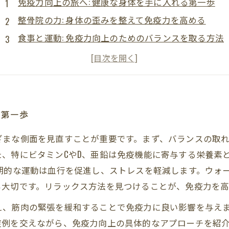
免疫力向上の旅へ: 健康な身体を手に入れる第一歩
整骨院の力: 身体の歪みを整えて免疫力を高める
食事と運動: 免疫力向上のためのバランスを取る方法
ストレス管理の重要性: 免疫力を守る心のケア
実践例紹介: 整骨院での施術がもたらした変化
日常生活でできる免疫力向上法のまとめ
心身を整えて健康を維持する: 免疫力有効活用の未来
る第一歩
まな側面を見直すことが重要です。まず、バランスの取れ
、特にビタミンCやD、亜鉛は免疫機能に寄与する栄養素
期的な運動は血行を促進し、ストレスを軽減します。ウォ
も大切です。リラックス方法を見つけることが、免疫力を高
え、筋肉の緊張を緩和することで免疫力に良い影響を与え
症例を交えながら、免疫力向上の具体的なアプローチを紹