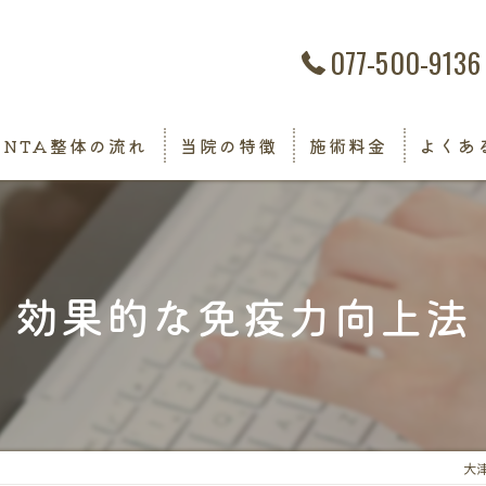
077-500-9136
NTA整体の流れ
当院の特徴
施術料金
よくあ
NTA
ストレス
効果的な免疫力向上法
冷え
ホルモンバランス
アレルギー
大