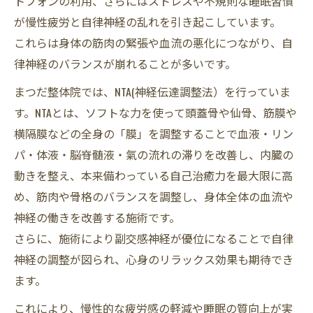
トフォンの利用、さらにはストレスや不規則な睡眠習慣
ルフケアのポイント
が慢性疲労と自律神経の乱れを引き起こしています。
整体・整骨院で内側から活力を取り戻すための
これらは身体の筋肉の緊張や血流の悪化につながり、自
総まとめ
律神経のバランスが崩れることが多いです。
まつだ整体院では、NTA(神経伝達調整法）を行っていま
す。NTAとは、ソフトな力を使って頭蓋骨や仙骨、筋膜や
横隔膜などの全身の「膜」を調整することで血液・リン
パ・体液・脳脊髄液・氣の流れの滞りを改善し、内臓の
動きを整え、本来備わっている自己治癒力を最大限に高
め、筋肉や骨格のバランスを調整し、身体全体の血流や
神経の働きを改善する施術です。
さらに、施術により副交感神経が優位になることで自律
神経の調整が図られ、心身のリラックス効果も期待でき
ます。
これにより、慢性的な疲労感の軽減や睡眠の質向上が実