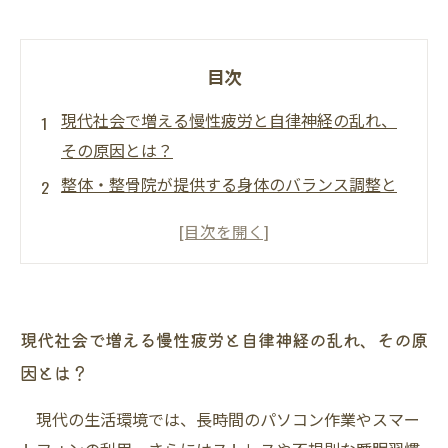
目次
現代社会で増える慢性疲労と自律神経の乱れ、
その原因とは？
整体・整骨院が提供する身体のバランス調整と
は？
筋肉の緊張を緩和し血行を促進する整体施術の
効果
自律神経を正常化するための具体的な施術方法
現代社会で増える慢性疲労と自律神経の乱れ、その原
と生活習慣の見直し
因とは？
整体・整骨院で慢性疲労を克服し健康的な毎日
を取り戻すまでの道のり
現代の生活環境では、長時間のパソコン作業やスマー
慢性疲労と自律神経の不調に悩む人のためのセ