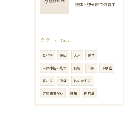
整体・整骨院で改善する慢性疲労と自律神経の整え方
タグ
Tags
食べ物
原因
大津
整体
自律神経の乱れ
便秘
下痢
不眠症
肩こり
頭痛
体のだるさ
更年期障がい
腰痛
関節痛