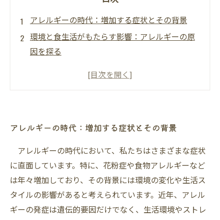
アレルギーの時代：増加する症状とその背景
環境と食生活がもたらす影響：アレルギーの原
因を探る
新たなアプローチ：免疫力を高めるキーとは？
整骨院での治療法：具体的な施術とその効果
生活習慣の見直し：アレルギー対策に効く日常
的技術
アレルギーの時代：増加する症状とその背景
免疫力向上の実践的アドバイス：あなたにでき
ること
アレルギーの時代において、私たちはさまざまな症状
より良い生活へ向けて：免疫力強化とアレルギ
に直面しています。特に、花粉症や食物アレルギーなど
ー軽減の未来
は年々増加しており、その背景には環境の変化や生活ス
タイルの影響があると考えられています。近年、アレル
ギーの発症は遺伝的要因だけでなく、生活環境やストレ