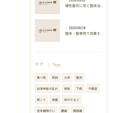
慢性疲労に効く整体治療の科学的アプローチ
2026/04/28
整体・整骨院で改善する慢性疲労と自律神経の整え方
タグ
Tags
食べ物
原因
大津
整体
自律神経の乱れ
便秘
下痢
不眠症
肩こり
頭痛
体のだるさ
更年期障がい
腰痛
関節痛